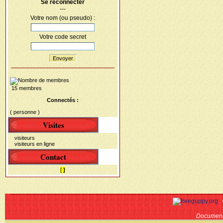
Se reconnecter
---
Votre nom (ou pseudo) :
Votre code secret
Envoyer
15 membres
Connectés :
( personne )
Visites
visiteurs
visiteurs en ligne
Contact
[
]
Document