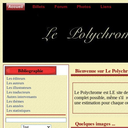
Accueil
Billets
Forum
Photos
Liens
Bienvenue sur Le Polych
Bibliographie
Les éditeurs
Les auteurs
Les illustrateurs
Les traducteurs
Le Polychrome est LE site des
Autres intervenants
complet possible, même s'il re
Les thèmes
une estimation pour chaque ouv
Les années
Les statistiques
Quelques images ...