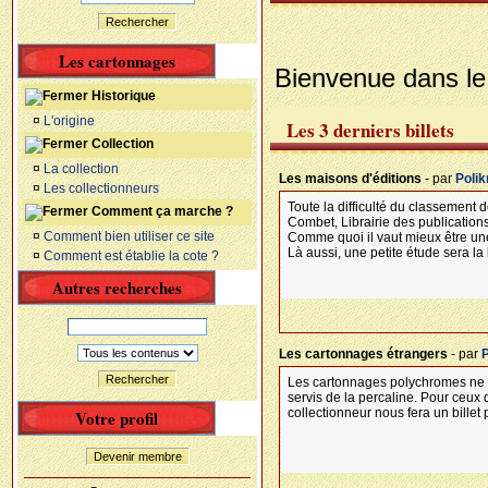
Rechercher
Les cartonnages
Bienvenue dans le
Historique
¤
L'origine
Les 3 derniers billets
Collection
¤
La collection
Les maisons d'éditions
- par
Poli
¤
Les collectionneurs
Toute la difficulté du classement 
Comment ça marche ?
Combet, Librairie des publications
¤
Comment bien utiliser ce site
Comme quoi il vaut mieux être un
Là aussi, une petite étude sera la
¤
Comment est établie la cote ?
Autres recherches
Les cartonnages étrangers
- par
Rechercher
Les cartonnages polychromes ne s
servis de la percaline. Pour ceux
collectionneur nous fera un billet 
Votre profil
Devenir membre