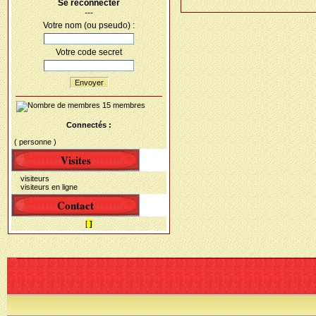
Se reconnecter
---
Votre nom (ou pseudo) :
Votre code secret
Envoyer
15 membres
Connectés :
( personne )
Visites
visiteurs
visiteurs en ligne
Contact
[
]